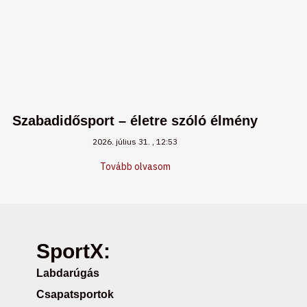
Szabadidősport – életre szóló élmény
2026. július 31.
12:53
Tovább olvasom
SportX:
Labdarúgás
Csapatsportok