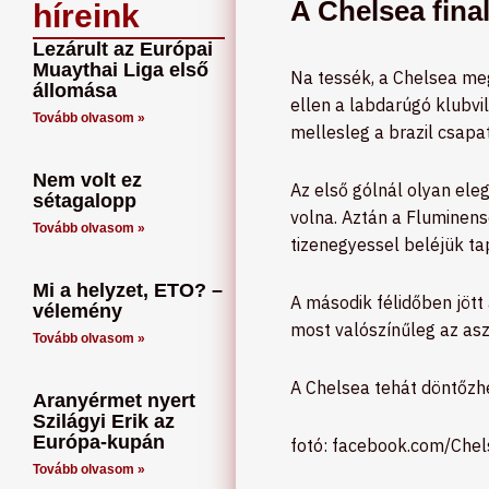
A Chelsea final
híreink
Lezárult az Európai
Muaythai Liga első
Na tessék, a Chelsea meg
állomása
ellen a labdarúgó klubvi
Tovább olvasom »
mellesleg a brazil csapat
Nem volt ez
Az első gólnál olyan eleg
sétagalopp
volna. Aztán a Fluminens
Tovább olvasom »
tizenegyessel beléjük ta
Mi a helyzet, ETO? –
A második félidőben jött
vélemény
most valószínűleg az asz
Tovább olvasom »
A Chelsea tehát döntőzhe
Aranyérmet nyert
Szilágyi Erik az
Európa-kupán
fotó: facebook.com/Che
Tovább olvasom »