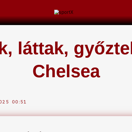
, láttak, győzt
Chelsea
2025
00:51