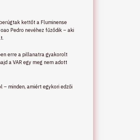
 berúgtak kettőt a Fluminense
Joao Pedro nevéhez fűződik – aki
t.
en erre a pillanatra gyakorolt
 majd a VAR egy meg nem adott
l – minden, amiért egykori edzői