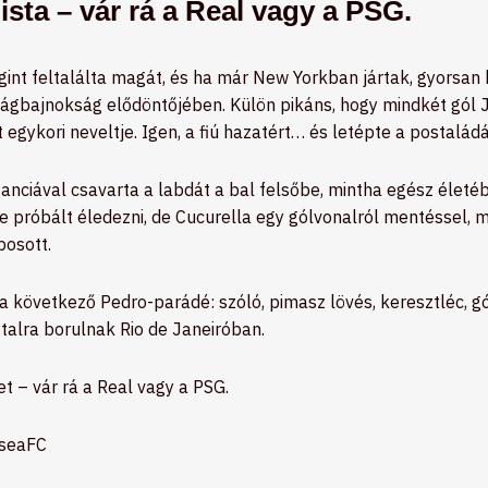
ista – vár rá a Real vagy a PSG.
int feltalálta magát, és ha már New Yorkban jártak, gyorsan
lágbajnokság elődöntőjében. Külön pikáns, hogy mindkét gól 
 egykori neveltje. Igen, a fiú hazatért… és letépte a postaládá
anciával csavarta a labdát a bal felsőbe, mintha egész életéb
e próbált éledezni, de Cucurella egy gólvonalról mentéssel,
posott.
 a következő Pedro-parádé: szóló, pimasz lövés, keresztléc, gó
talra borulnak Rio de Janeiróban.
t – vár rá a Real vagy a PSG.
lseaFC