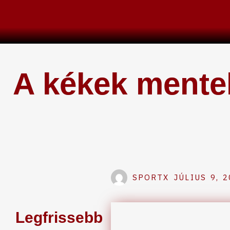
Skip
to
content
A kékek mentek
SPORTX
JÚLIUS 9, 
Legfrissebb