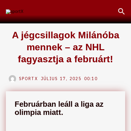
Skip
Sea
to
content
A jégcsillagok Milánóba
mennek – az NHL
fagyasztja a februárt!
SPORTX
JÚLIUS 17, 2025
00:10
Februárban leáll a liga az
olimpia miatt.