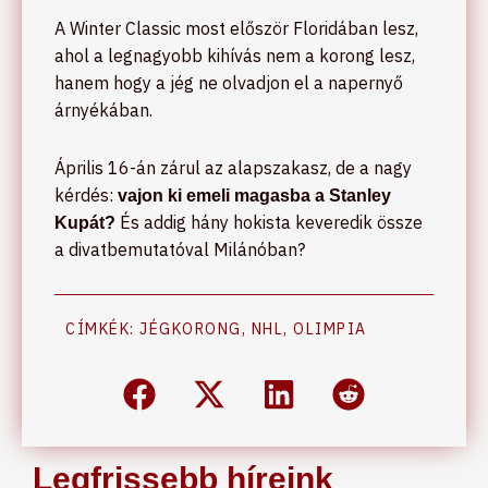
A Winter Classic most először Floridában lesz,
ahol a legnagyobb kihívás nem a korong lesz,
hanem hogy a jég ne olvadjon el a napernyő
árnyékában.
Április 16-án zárul az alapszakasz, de a nagy
kérdés:
vajon ki emeli magasba a Stanley
És addig hány hokista keveredik össze
Kupát?
a divatbemutatóval Milánóban?
CÍMKÉK:
JÉGKORONG
,
NHL
,
OLIMPIA
Legfrissebb híreink