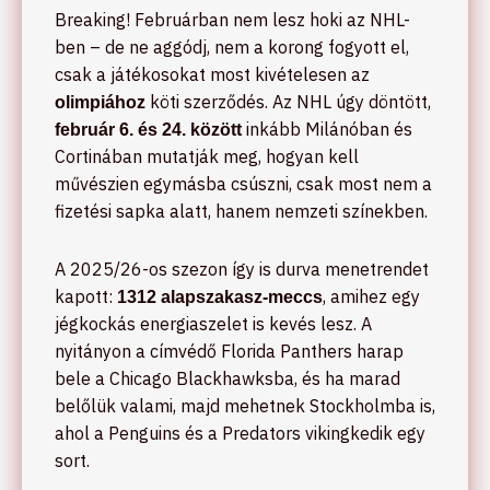
Breaking! Februárban nem lesz hoki az NHL-
ben – de ne aggódj, nem a korong fogyott el,
csak a játékosokat most kivételesen az
köti szerződés. Az NHL úgy döntött,
olimpiához
inkább Milánóban és
február 6. és 24. között
Cortinában mutatják meg, hogyan kell
művészien egymásba csúszni, csak most nem a
fizetési sapka alatt, hanem nemzeti színekben.
A 2025/26-os szezon így is durva menetrendet
kapott:
, amihez egy
1312 alapszakasz-meccs
jégkockás energiaszelet is kevés lesz. A
nyitányon a címvédő Florida Panthers harap
bele a Chicago Blackhawksba, és ha marad
belőlük valami, majd mehetnek Stockholmba is,
ahol a Penguins és a Predators vikingkedik egy
sort.