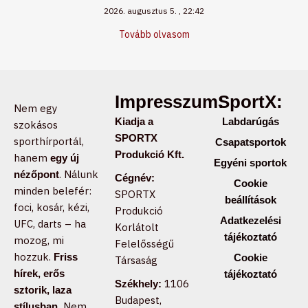
2026. augusztus 5.
22:42
Tovább olvasom
Impresszum:
SportX:
Nem egy
Kiadja a
Labdarúgás
szokásos
SPORTX
sporthírportál,
Csapatsportok
Produkció Kft.
hanem
egy új
Egyéni sportok
. Nálunk
nézőpont
Cégnév:
Cookie
minden belefér:
SPORTX
beállítások
foci, kosár, kézi,
Produkció
Adatkezelési
UFC, darts – ha
Korlátolt
tájékoztató
mozog, mi
Felelősségű
hozzuk.
Friss
Cookie
Társaság
hírek, erős
tájékoztató
1106
Székhely:
sztorik, laza
Budapest,
Nem
stílusban.