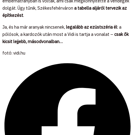
emberhátrányban is voltak, ami csak megkönnyítette a vendégek
dolgát. Úgy tűnik, Székesfehérváron
a tabella aljáról tervezik az
építkezést
.
Ja, és ha már aranyak nincsenek,
legalább az ezüstszéria él
: a
pólósok, a kardozók után most a Vidi is tartja a vonalat –
csak ők
kicsit lejjebb, másodvonalban…
fotó: vidi.hu