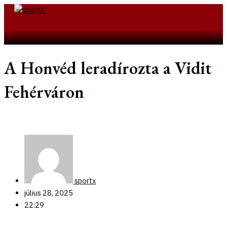
Skip
to
Search
content
A Honvéd leradírozta a Vidit
Fehérváron
sportx
július 28, 2025
22:29