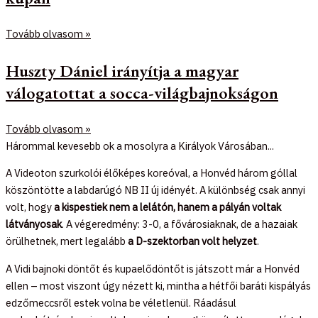
Tovább olvasom »
Huszty Dániel irányítja a magyar
válogatottat a socca-világbajnokságon
Tovább olvasom »
Hárommal kevesebb ok a mosolyra a Királyok Városában...
A Videoton szurkolói élőképes koreóval, a Honvéd három góllal
köszöntötte a labdarúgó NB II új idényét. A különbség csak annyi
volt, hogy
a kispestiek nem a lelátón, hanem a pályán voltak
látványosak
. A végeredmény: 3-0, a fővárosiaknak, de a hazaiak
örülhetnek, mert legalább
a D-szektorban volt helyzet
.
A Vidi bajnoki döntőt és kupaelődöntőt is játszott már a Honvéd
ellen – most viszont úgy nézett ki, mintha a hétfői baráti kispályás
edzőmeccsről estek volna be véletlenül. Ráadásul