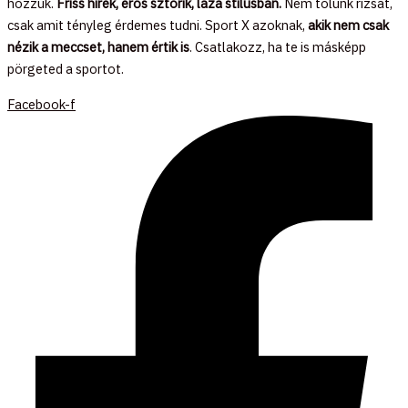
hozzuk.
Friss hírek, erős sztorik, laza stílusban.
Nem tolunk rizsát,
csak amit tényleg érdemes tudni. Sport X azoknak,
akik nem csak
nézik a meccset, hanem értik is
. Csatlakozz, ha te is másképp
pörgeted a sportot.
Facebook-f