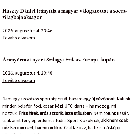
Huszty Dániel irányítja a magyar válogatottat a socca-
világbajnokságon
2026. augusztus 4.
23:46
Tovább olvasom
Aranyérmet nyert Szilágyi Erik az Európa-kupán
2026. augusztus 4.
23:48
Tovább olvasom
Nem egy szokásos sporthírportál, hanem
egy új nézőpont
. Nálunk
minden belefér: foci, kosár, kézi, UFC, darts – ha mozog, mi
hozzuk.
Friss hírek, erős sztorik, laza stílusban.
Nem tolunk rizsát,
csak amit tényleg érdemes tudni. Sport X azoknak,
akik nem csak
nézik a meccset, hanem értik is
. Csatlakozz, ha te is másképp