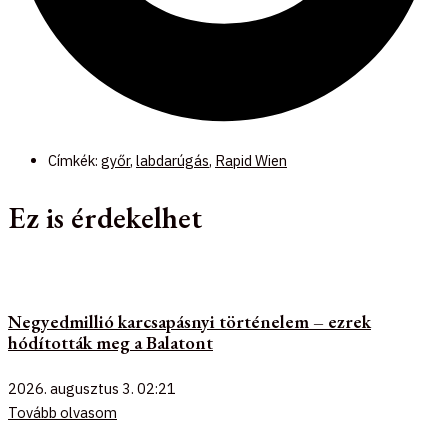
Címkék:
győr
,
labdarúgás
,
Rapid Wien
Ez is érdekelhet
Negyedmillió karcsapásnyi történelem – ezrek
hódították meg a Balatont
2026. augusztus 3.
02:21
Tovább olvasom