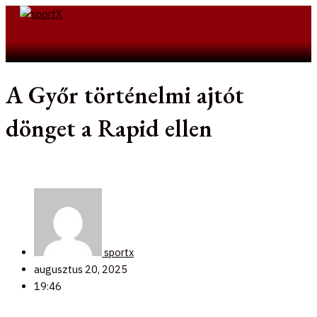
Skip
to
Search
content
A Győr történelmi ajtót
dönget a Rapid ellen
sportx
augusztus 20, 2025
19:46