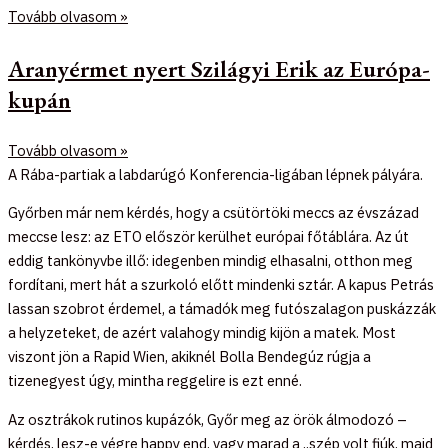
Tovább olvasom »
Aranyérmet nyert Szilágyi Erik az Európa-
kupán
Tovább olvasom »
A Rába-partiak a labdarúgó Konferencia-ligában lépnek pályára.
Győrben már nem kérdés, hogy a csütörtöki meccs az évszázad
meccse lesz: az ETO először kerülhet európai főtáblára. Az út
eddig tankönyvbe illő: idegenben mindig elhasalni, otthon meg
fordítani, mert hát a szurkoló előtt mindenki sztár. A kapus Petrás
lassan szobrot érdemel, a támadók meg futószalagon puskázzák
a helyzeteket, de azért valahogy mindig kijön a matek. Most
viszont jön a Rapid Wien, akiknél Bolla Bendegúz rúgja a
tizenegyest úgy, mintha reggelire is ezt enné.
Az osztrákok rutinos kupázók, Győr meg az örök álmodozó –
kérdés, lesz-e végre happy end, vagy marad a „szép volt fiúk, majd