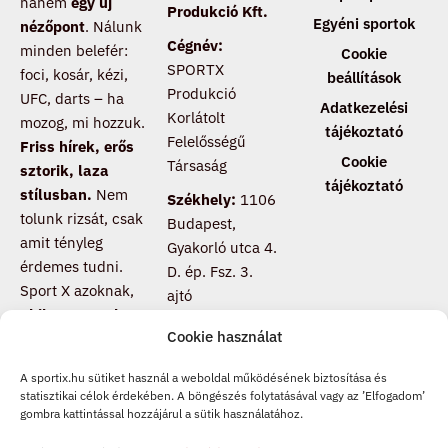
hanem
egy új
Produkció Kft.
Egyéni sportok
nézőpont
. Nálunk
Cégnév:
minden belefér:
Cookie
SPORTX
foci, kosár, kézi,
beállítások
Produkció
UFC, darts – ha
Adatkezelési
Korlátolt
mozog, mi hozzuk.
tájékoztató
Felelősségű
Friss hírek, erős
Cookie
Társaság
sztorik, laza
tájékoztató
stílusban.
Nem
Székhely:
1106
tolunk rizsát, csak
Budapest,
amit tényleg
Gyakorló utca 4.
érdemes tudni.
D. ép. Fsz. 3.
Sport X azoknak,
ajtó
akik nem csak
Cookie használat
nézik a meccset,
hanem értik is
.
A sportix.hu sütiket használ a weboldal működésének biztosítása és
Csatlakozz, ha te
statisztikai célok érdekében. A böngészés folytatásával vagy az ’Elfogadom’
is másképp
gombra kattintással hozzájárul a sütik használatához.
pörgeted a