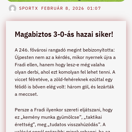
SPORTX
FEBRUÁR 8, 2026
01:07
Magabiztos 3-0-ás hazai siker!
A 246. fővárosi rangadó megint bebizonyította:
Újpesten nem az a kérdés, mikor nyernek újra a
Fradi ellen, hanem hogy lesz-e még valaha
olyan derbi, ahol ezt komolyan fel lehet tenni. A
viccet félretéve, a zöld-fehéreknek ezúttal egy
félidő is bőven elég volt: három gól, és lezárták
a meccset.
Persze a Fradi ilyenkor szereti eljátszani, hogy
ez „kemény munka gyümölcse”, „taktikai
érettség”, meg „tudatos visszahúzódás”. A
valóság ennél prózaibb: minek rohanni, ha az