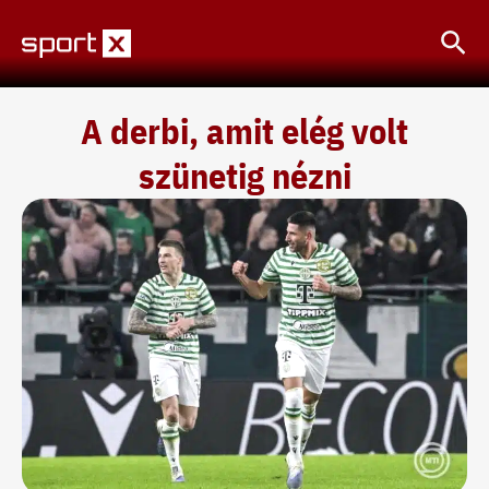
Skip
Sea
to
content
A derbi, amit elég volt
szünetig nézni