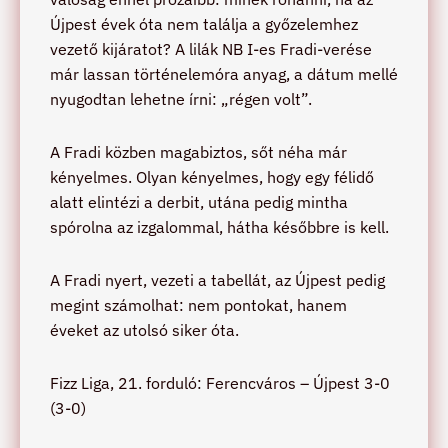
Újpest évek óta nem találja a győzelemhez
vezető kijáratot? A lilák NB I-es Fradi-verése
már lassan történelemóra anyag, a dátum mellé
nyugodtan lehetne írni: „régen volt”.
A Fradi közben magabiztos, sőt néha már
kényelmes. Olyan kényelmes, hogy egy félidő
alatt elintézi a derbit, utána pedig mintha
spórolna az izgalommal, hátha későbbre is kell.
A Fradi nyert, vezeti a tabellát, az Újpest pedig
megint számolhat: nem pontokat, hanem
éveket az utolsó siker óta.
Fizz Liga, 21. forduló: Ferencváros – Újpest 3-0
(3-0)