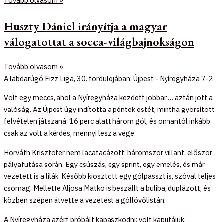
Tovább olvasom »
Huszty Dániel irányítja a magyar
válogatottat a socca-világbajnokságon
Tovább olvasom »
A labdarúgó Fizz Liga, 30. fordulójában: Újpest - Nyíregyháza 7-2
Volt egy meccs, ahol a Nyíregyháza kezdett jobban… aztán jött a
valóság. Az Újpest úgy indította a péntek estét, mintha gyorsított
felvételen játszaná: 16 perc alatt három gól, és onnantól inkább
csak az volt a kérdés, mennyi lesz a vége.
Horváth Krisztofer nem lacafacázott: háromszor villant, először
pályafutása során. Egy csúszás, egy sprint, egy emelés, és már
vezetett is a lilák. Később kiosztott egy gólpasszt is, szóval teljes
csomag. Mellette Aljosa Matko is beszállt a buliba, duplázott, és
közben szépen átvette a vezetést a góllövőlistán.
A Nyíregyháza azért próbált kapaszkodni: volt kapufájuk,