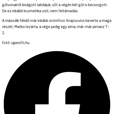
gólvonalról kivágott labdájuk, sőt a végén két gól is becsorgott.
De ez inkább kozmetika volt, nem feltámadás.
A második félidő már inkább örömfoci: Krajcsovics beverte a maga
részét, Matko lezárta, a vége pedig egy sima, már-már pimasz 7-
2.
fotó: ujpestfc.hu