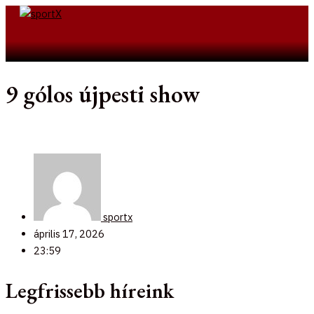
Skip
to
Search
content
9 gólos újpesti show
sportx
április 17, 2026
23:59
Legfrissebb híreink