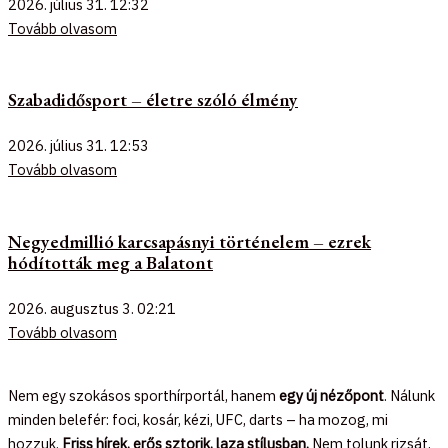
2026. július 31.
12:32
Tovább olvasom
Szabadidősport – életre szóló élmény
2026. július 31.
12:53
Tovább olvasom
Negyedmillió karcsapásnyi történelem – ezrek
hódították meg a Balatont
2026. augusztus 3.
02:21
Tovább olvasom
Nem egy szokásos sporthírportál, hanem
egy új nézőpont
. Nálunk
minden belefér: foci, kosár, kézi, UFC, darts – ha mozog, mi
hozzuk.
Friss hírek, erős sztorik, laza stílusban.
Nem tolunk rizsát,