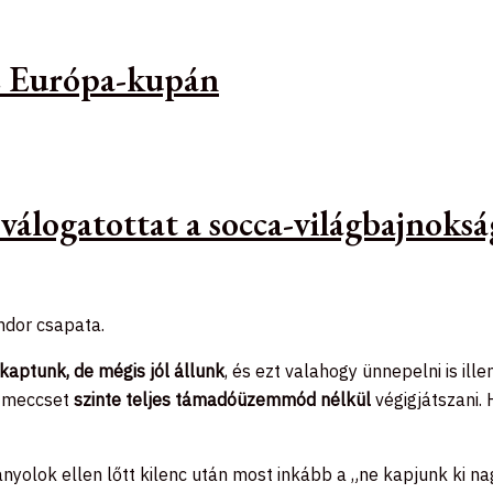
az Európa-kupán
 válogatottat a socca-világbajnoks
ándor csapata.
ikaptunk, de mégis jól állunk
, és ezt valahogy ünnepelni is ill
a-meccset
szinte teljes támadóüzemmód nélkül
végigjátszani.
anyolok ellen lőtt kilenc után most inkább a „ne kapjunk ki n