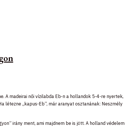
ágon
ene. A madeirai női vízilabda Eb-n a hollandok 5-4-re nyertek,
 Ha létezne „kapus-Eb”, már aranyat osztanának: Neszmély
agyon” irány ment, ami majdnem be is jött. A holland védelem