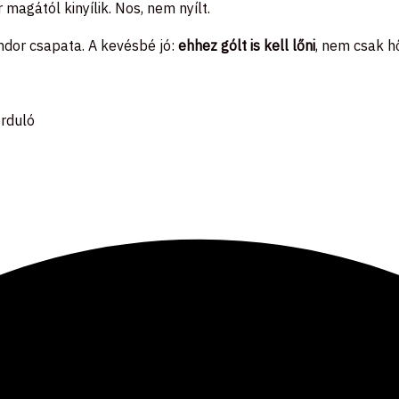
magától kinyílik. Nos, nem nyílt.
Sándor csapata. A kevésbé jó:
ehhez gólt is kell lőni
, nem csak h
orduló