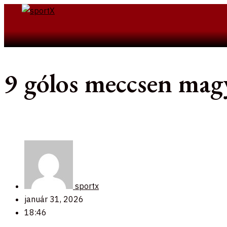
Skip
to
Search
content
9 gólos meccsen magy
sportx
január 31, 2026
18:46