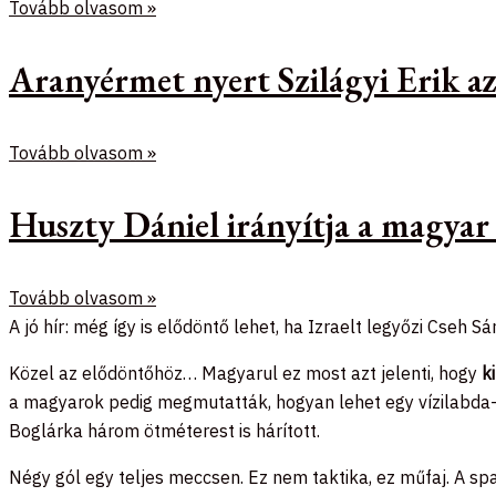
Tovább olvasom »
Aranyérmet nyert Szilágyi Erik 
Tovább olvasom »
Huszty Dániel irányítja a magyar
Tovább olvasom »
A jó hír: még így is elődöntő lehet, ha Izraelt legyőzi Cseh S
Közel az elődöntőhöz… Magyarul ez most azt jelenti, hogy
k
a magyarok pedig megmutatták, hogyan lehet egy vízilabd
Boglárka három ötméterest is hárított.
Négy gól egy teljes meccsen. Ez nem taktika, ez műfaj. A sp