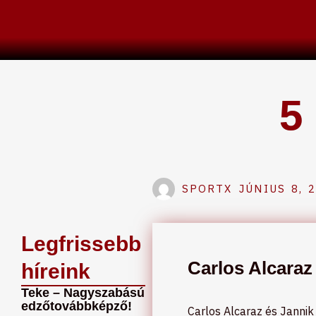
Skip
to
content
5
SPORTX
JÚNIUS 8, 
Legfrissebb
Carlos Alcaraz
híreink
Teke – Nagyszabású
edzőtovábbképző!
Carlos Alcaraz és Jannik