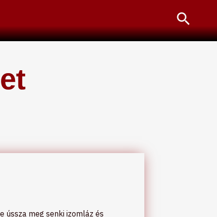
Searc
et
ne ússza meg senki izomláz és