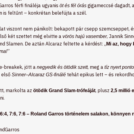
Garros férfi fináléja ugyanis
gigameccsé dagadt, a
öt és fél órás
s feltűnt – konkrétan belefújta a szél.
lat viszont nem pánikolt: bekapott pár csepp szemcseppet, é
ső két szettet még elvitte a
, Jannik Sinn
vörös hajú vasember
nd Slamen. De aztán Alcaraz feltette a kérdést: „
Mi az, hogy
”
ma!
tie-breakek, jött a
, meg a
negyedik és ötödik szett
tíz nyert pont
z első
tehát epikus lett – és rekordh
Sinner–Alcaraz GS-finálé
tt, markolta az
, plusz
ötödik Grand Slam-trófeáját
2,5 millió 
ni.
, 6:4, 7:6, 7:6 – Roland Garros történelem salakon, könnyen
andGarros