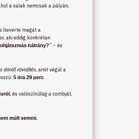
hol a salak nemcsak a pályán,
s beverte magát a
er, aki eddig konkrétan
” – és
 kétjátszmás hátrány?
, amit végül a
os döntő rövidítés
osszú:
.
5 óra 29 perc
, és valószínűleg a combját,
eurót
 nem múlt semmi.