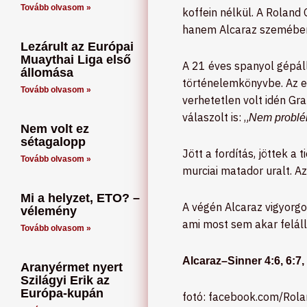
Tovább olvasom »
koffein nélkül. A Roland 
hanem Alcaraz szemében i
Lezárult az Európai
Muaythai Liga első
A 21 éves spanyol gépál
állomása
történelemkönyvbe. Az el
Tovább olvasom »
verhetetlen volt idén Gra
válaszolt is: „
Nem problé
Nem volt ez
sétagalopp
Jött a fordítás, jöttek a 
Tovább olvasom »
murciai matador uralt. A
Mi a helyzet, ETO? –
A végén Alcaraz vigyorgo
vélemény
ami most sem akar feláll
Tovább olvasom »
Alcaraz–Sinner 4:6, 6:7
Aranyérmet nyert
Szilágyi Erik az
Európa-kupán
fotó: facebook.com/Rol