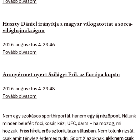
Tovább olvasom
Huszty Dániel irányítja a magyar válogatottat a socca-
világbajnokságon
2026. augusztus 4.
23:46
Tovább olvasom
Aranyérmet nyert Szilágyi Erik az Európa-kupán
2026. augusztus 4.
23:48
Tovább olvasom
Nem egy szokásos sporthírportál, hanem
egy új nézőpont
. Nálunk
minden belefér: foci, kosár, kézi, UFC, darts – ha mozog, mi
hozzuk.
Friss hírek, erős sztorik, laza stílusban.
Nem tolunk rizsát,
csak amit tényleg érdemes tudni. Sport X azoknak,
akik nem csak