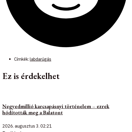
Címkék:
labdarúgás
Ez is érdekelhet
Negyedmillió karcsapásnyi történelem – ezrek
hódították meg a Balatont
2026. augusztus 3.
02:21