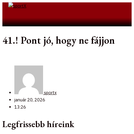
Skip
to
Search
content
41.! Pont jó, hogy ne fájjon
sportx
január 20, 2026
13:26
Legfrissebb híreink