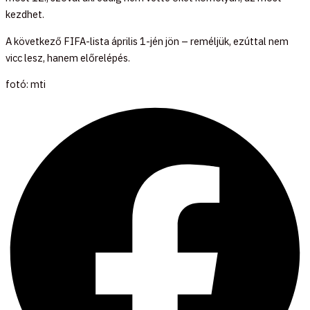
kezdhet.
A következő FIFA-lista április 1-jén jön – reméljük, ezúttal nem
vicc lesz, hanem előrelépés.
fotó: mti