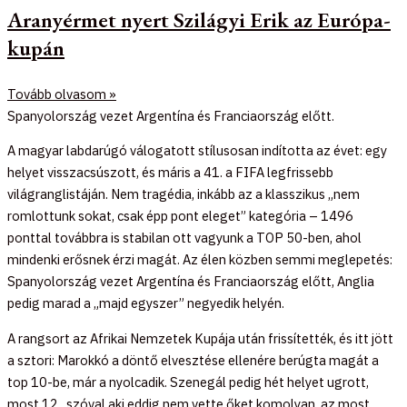
Aranyérmet nyert Szilágyi Erik az Európa-
kupán
Tovább olvasom »
Spanyolország vezet Argentína és Franciaország előtt.
A magyar labdarúgó válogatott stílusosan indította az évet: egy
helyet visszacsúszott, és máris a 41. a FIFA legfrissebb
világranglistáján. Nem tragédia, inkább az a klasszikus „nem
romlottunk sokat, csak épp pont eleget” kategória – 1496
ponttal továbbra is stabilan ott vagyunk a TOP 50-ben, ahol
mindenki erősnek érzi magát. Az élen közben semmi meglepetés:
Spanyolország vezet Argentína és Franciaország előtt, Anglia
pedig marad a „majd egyszer” negyedik helyén.
A rangsort az Afrikai Nemzetek Kupája után frissítették, és itt jött
a sztori: Marokkó a döntő elvesztése ellenére berúgta magát a
top 10-be, már a nyolcadik. Szenegál pedig hét helyet ugrott,
most 12., szóval aki eddig nem vette őket komolyan, az most