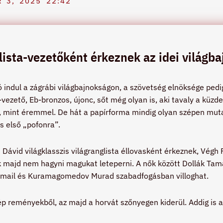
 3, 2025
22:42
lista-vezetőként érkeznek az idei világba
indul a zágrábi világbajnokságon, a szövetség elnöksége pedig 
a-vezető, Eb-bronzos, újonc, sőt még olyan is, aki tavaly a küz
a, mint éremmel. De hát a papírforma mindig olyan szépen muta
s első „pofonra”.
i Dávid világklasszis világranglista éllovasként érkeznek, Végh
k majd nem hagyni magukat leteperni. A nők között Dollák Tam
szmail és Kuramagomedov Murad szabadfogásban villoghat.
 reményekből, az majd a horvát szőnyegen kiderül. Addig is a