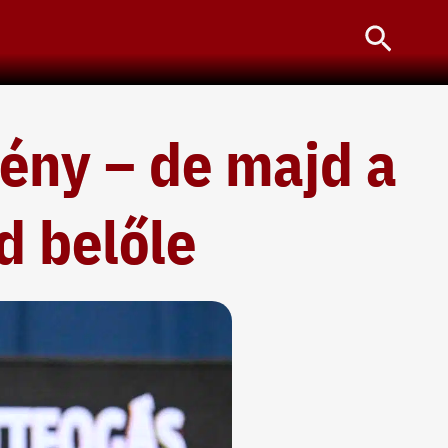
Searc
mény – de majd a
d belőle