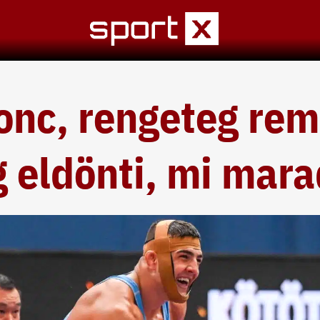
onc, rengeteg re
 eldönti, mi mara