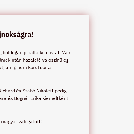
jnokságra!
boldogan pipálta ki a listát. Van
delmek után hazafelé valószínűleg
t, amíg nem kerül sor a
 Richárd és Szabó Nikolett pedig
ara és Bognár Erika kiemeltként
 magyar válogatott: