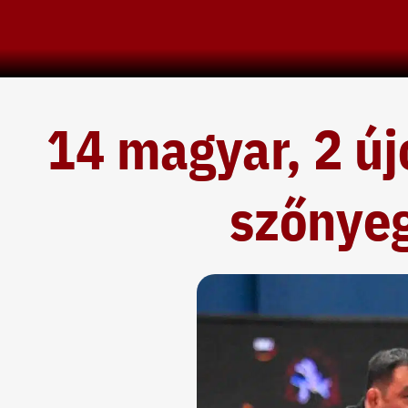
Skip
to
content
14 magyar, 2 új
szőnyeg