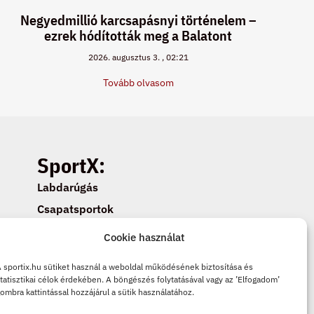
Negyedmillió karcsapásnyi történelem –
ezrek hódították meg a Balatont
2026. augusztus 3.
02:21
Tovább olvasom
SportX:
Labdarúgás
Csapatsportok
Egyéni sportok
Cookie használat
Cookie beállítások
 sportix.hu sütiket használ a weboldal működésének biztosítása és
Adatkezelési tájékoztató
tatisztikai célok érdekében. A böngészés folytatásával vagy az ’Elfogadom’
ombra kattintással hozzájárul a sütik használatához.
Cookie tájékoztató