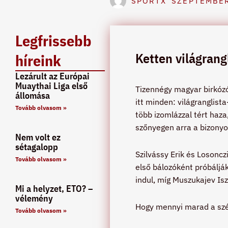
SPORTX
SZEPTEMBER
Legfrissebb
Ketten világrang
híreink
Lezárult az Európai
Muaythai Liga első
Tizennégy magyar birkózó 
állomása
itt minden: világranglist
Tovább olvasom »
több izomlázzal tért haz
szőnyegen arra a bizonyo
Nem volt ez
sétagalopp
Szilvássy Erik és Losoncz
Tovább olvasom »
első bálozóként próbáljá
indul, míg Muszukajev I
Mi a helyzet, ETO? –
vélemény
Hogy mennyi marad a szép
Tovább olvasom »