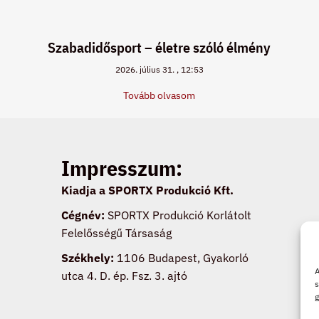
Szabadidősport – életre szóló élmény
2026. július 31.
12:53
Tovább olvasom
Impresszum:
Kiadja a SPORTX Produkció Kft.
Cégnév:
SPORTX Produkció Korlátolt
Felelősségű Társaság
Székhely:
1106 Budapest, Gyakorló
A
utca 4. D. ép. Fsz. 3. ajtó
s
g