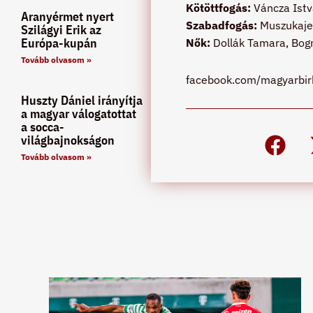
Kötöttfogás:
Váncza Istvá
Aranyérmet nyert
Szabadfogás:
Muszukajev
Szilágyi Erik az
Európa-kupán
Nők:
Dollák Tamara, Bogn
Tovább olvasom »
facebook.com/magyarbir
Huszty Dániel irányítja
a magyar válogatottat
a socca-
világbajnokságon
Tovább olvasom »