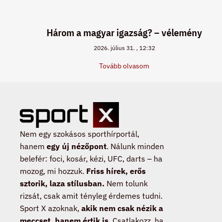
Három a magyar igazság? – vélemény
2026. július 31.
12:32
Tovább olvasom
Nem egy szokásos sporthírportál,
hanem
egy új nézőpont
. Nálunk minden
belefér: foci, kosár, kézi, UFC, darts – ha
mozog, mi hozzuk.
Friss hírek, erős
sztorik, laza stílusban.
Nem tolunk
rizsát, csak amit tényleg érdemes tudni.
Sport X azoknak,
akik nem csak nézik a
meccset, hanem értik is
. Csatlakozz, ha