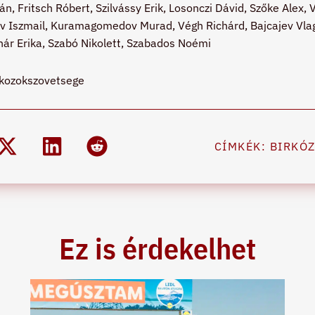
n, Fritsch Róbert, Szilvássy Erik, Losonczi Dávid, Szőke Alex, 
 Iszmail, Kuramagomedov Murad, Végh Richárd, Bajcajev Vlag
ár Erika, Szabó Nikolett, Szabados Noémi
kozokszovetsege
CÍMKÉK:
BIRKÓ
Ez is érdekelhet