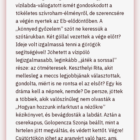
vízilabda-válogatott ismét gondoskodott a
tökéletes szívroham-élményről, de szerencsére
a végén nyertek az Eb-elődöntőben. A
„könnyed győzelem” szót ne keressük a
szótárukban. Két góllal vezettek a vége előtt?
Ideje volt izgalmassá tenni a görögök
segítségével! Jöhetett a vízipóló
legizgalmasabb, leginkább „játék a sorssal”
része: az ötméteresek. Keszthelyi Rita, akit
mellesleg a meccs legjobbjának választottak,
gondolta, miért is ne rontsa el az elsőt? Egy kis
dráma kell a népnek, nemde? De persze, jöttek
a többiek, akik valószínűleg nem olvasták a
„Hogyan hozzunk infarktust a nézőkre”
kézikönyvet, és bevágdosták a labdát. Aztán a
cserekapus, Golopencza Szonja beállt, mint a
hirtelen jött megváltás, és védett kettőt. Végre!
Csütörtökön jöhet az aranyért való harc, ami,