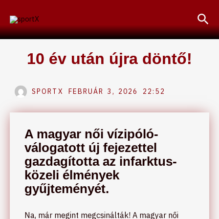
Skip
Sea
to
content
10 év után újra döntő!
SPORTX
FEBRUÁR 3, 2026
22:52
A magyar női vízipóló-
válogatott új fejezettel
gazdagította az infarktus-
közeli élmények
gyűjteményét.
Na, már megint megcsinálták! A magyar női