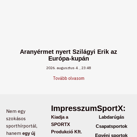
Aranyérmet nyert Szilágyi Erik az
Európa-kupán
2026. augusztus 4.
23:48
Tovább olvasom
Impresszum:
SportX:
Nem egy
Kiadja a
Labdarúgás
szokásos
SPORTX
sporthírportál,
Csapatsportok
Produkció Kft.
hanem
egy új
Egyéni sportok