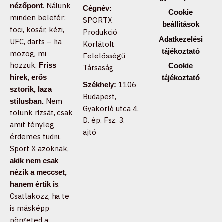
. Nálunk
nézőpont
Cégnév:
Cookie
minden belefér:
SPORTX
beállítások
foci, kosár, kézi,
Produkció
Adatkezelési
UFC, darts – ha
Korlátolt
tájékoztató
mozog, mi
Felelősségű
hozzuk.
Friss
Cookie
Társaság
hírek, erős
tájékoztató
1106
Székhely:
sztorik, laza
Budapest,
Nem
stílusban.
Gyakorló utca 4.
tolunk rizsát, csak
D. ép. Fsz. 3.
amit tényleg
ajtó
érdemes tudni.
Sport X azoknak,
akik nem csak
nézik a meccset,
.
hanem értik is
Csatlakozz, ha te
is másképp
pörgeted a