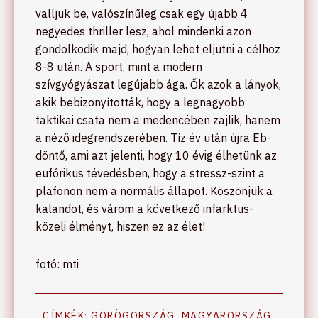
valljuk be, valószínűleg csak egy újabb 4
negyedes thriller lesz, ahol mindenki azon
gondolkodik majd, hogyan lehet eljutni a célhoz
8-8 után. A sport, mint a modern
szívgyógyászat legújabb ága. Ők azok a lányok,
akik bebizonyították, hogy a legnagyobb
taktikai csata nem a medencében zajlik, hanem
a néző idegrendszerében. Tíz év után újra Eb-
döntő, ami azt jelenti, hogy 10 évig élhetünk az
eufórikus tévedésben, hogy a stressz-szint a
plafonon nem a normális állapot. Köszönjük a
kalandot, és várom a következő infarktus-
közeli élményt, hiszen ez az élet!
fotó: mti
CÍMKÉK:
GÖRÖGORSZÁG
,
MAGYARORSZÁG
,